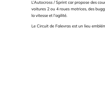
L’Autocross / Sprint car propose des cou
voitures 2 ou 4 roues motrices, des bugg
la vitesse et l’agilité.
Le Circuit de Faleyras est un lieu emblé
en France. Il accueille chaque année
attirant des pilotes de haut niveau et 
le plus plaisir des spectateurs… et des pilo
Le circuit est reconnu pour son tracé exi
les plus aguerris.