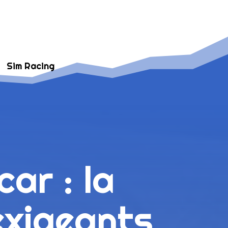
Sim Racing
ar : la
exigeants