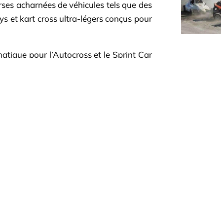
rses acharnées de véhicules tels que des
ys et kart cross ultra-légers conçus pour
matique pour l’Autocross et le Sprint Car
 une manche du Championnat de France,
des passionnés de sports mécaniques pour
tes !
geant qui met au défi même les pilotes