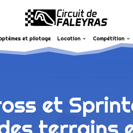
aptêmes et pilotage
Location
Compétition
oss et Sprintc
 des terrains 