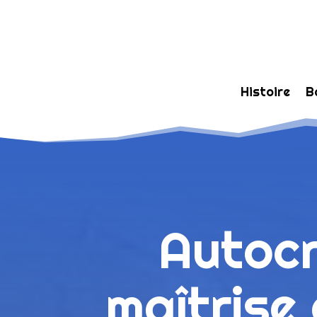
Histoire
B
Autocr
maîtrise